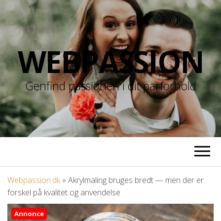
WEBPASSION
Genfind passionen i dit parforhold
Webpassion.dk
»
Akrylmaling bruges bredt — men der er
forskel på kvalitet og anvendelse
Annonce