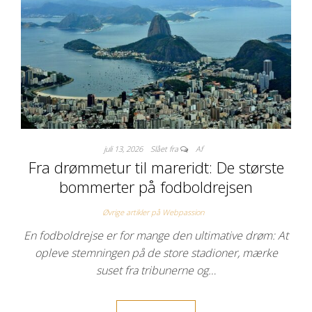
juli 13, 2026
Slået fra
Af
Fra drømmetur til mareridt: De største
bommerter på fodboldrejsen
Øvrige artikler på Webpassion
En fodboldrejse er for mange den ultimative drøm: At
opleve stemningen på de store stadioner, mærke
suset fra tribunerne og…