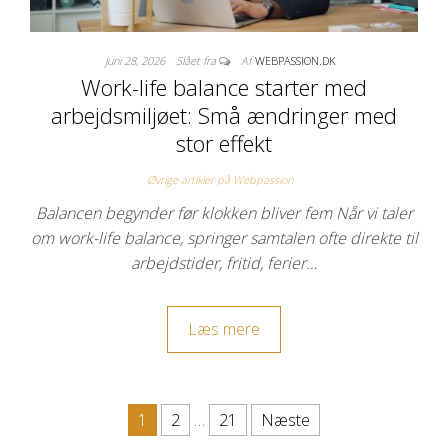
juni 28, 2026
Slået fra
Af
WEBPASSION.DK
Work-life balance starter med
arbejdsmiljøet: Små ændringer med
stor effekt
Øvrige artikler på Webpassion
Balancen begynder før klokken bliver fem Når vi taler
om work-life balance, springer samtalen ofte direkte til
arbejdstider, fritid, ferier…
Læs mere
Indlægsinddeling
1
2
…
21
Næste