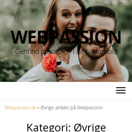
WEBPASSION
Genfind passionen i dit parforhold
Webpassion.dk
»
Øvrige artikler på Webpassion
Kategori:
Øvrige