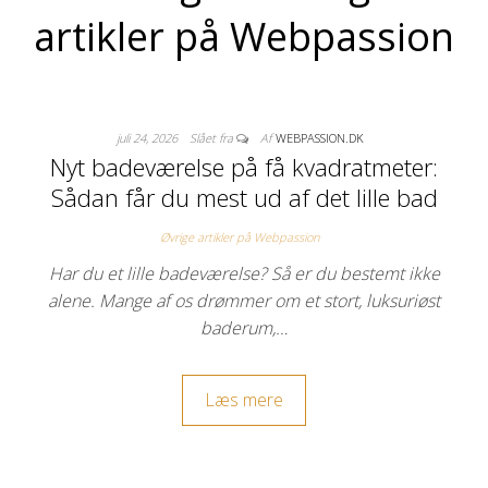
artikler på Webpassion
juli 24, 2026
Slået fra
Af
WEBPASSION.DK
Nyt badeværelse på få kvadratmeter:
Sådan får du mest ud af det lille bad
Øvrige artikler på Webpassion
Har du et lille badeværelse? Så er du bestemt ikke
alene. Mange af os drømmer om et stort, luksuriøst
baderum,…
Læs mere