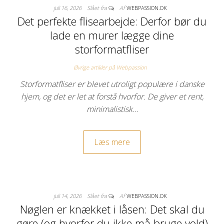
juli 16, 2026
Slået fra
Af
WEBPASSION.DK
Det perfekte flisearbejde: Derfor bør du
lade en murer lægge dine
storformatfliser
Øvrige artikler på Webpassion
Storformatfliser er blevet utroligt populære i danske
hjem, og det er let at forstå hvorfor. De giver et rent,
minimalistisk…
Læs mere
juli 14, 2026
Slået fra
Af
WEBPASSION.DK
Nøglen er knækket i låsen: Det skal du
gøre (og hvorfor du ikke må bruge vold)