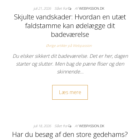
juli 21, 2026
Slået fra
Af
WEBPASSION.DK
Skjulte vandskader: Hvordan en utæt
faldstamme kan ødelægge dit
badeværelse
Øvrige artikler på Webpassion
Du elsker sikkert dit badeværelse. Det er her, dagen
starter og slutter. Men bag de pæne fliser og den
skinnende…
Læs mere
juli 18, 2026
Slået fra
Af
WEBPASSION.DK
Har du besøg af den store gedehams?