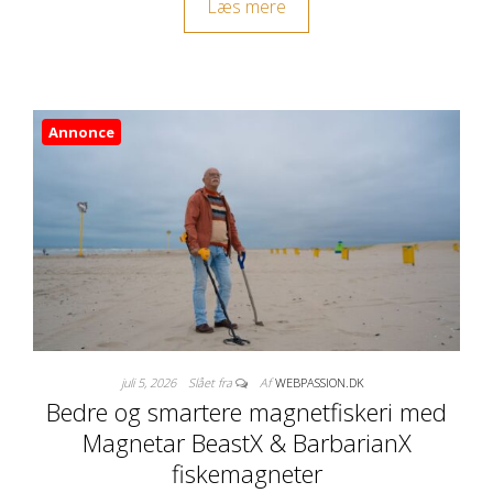
Læs mere
Annonce
juli 5, 2026
Slået fra
Af
WEBPASSION.DK
Bedre og smartere magnetfiskeri med
Magnetar BeastX & BarbarianX
fiskemagneter