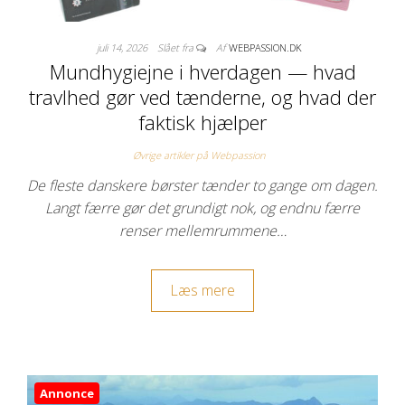
juli 14, 2026
Slået fra
Af
WEBPASSION.DK
Mundhygiejne i hverdagen — hvad
travlhed gør ved tænderne, og hvad der
faktisk hjælper
Øvrige artikler på Webpassion
De fleste danskere børster tænder to gange om dagen.
Langt færre gør det grundigt nok, og endnu færre
renser mellemrummene…
Læs mere
Annonce