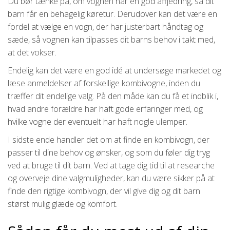
Du bør tænke på, om vognen har en god affjedring, så dit
barn får en behagelig køretur. Derudover kan det være en
fordel at vælge en vogn, der har justerbart håndtag og
sæde, så vognen kan tilpasses dit barns behov i takt med,
at det vokser.
Endelig kan det være en god idé at undersøge markedet og
læse anmeldelser af forskellige kombivogne, inden du
træffer dit endelige valg. På den måde kan du få et indblik i,
hvad andre forældre har haft gode erfaringer med, og
hvilke vogne der eventuelt har haft nogle ulemper.
I sidste ende handler det om at finde en kombivogn, der
passer til dine behov og ønsker, og som du føler dig tryg
ved at bruge til dit barn. Ved at tage dig tid til at researche
og overveje dine valgmuligheder, kan du være sikker på at
finde den rigtige kombivogn, der vil give dig og dit barn
størst mulig glæde og komfort.