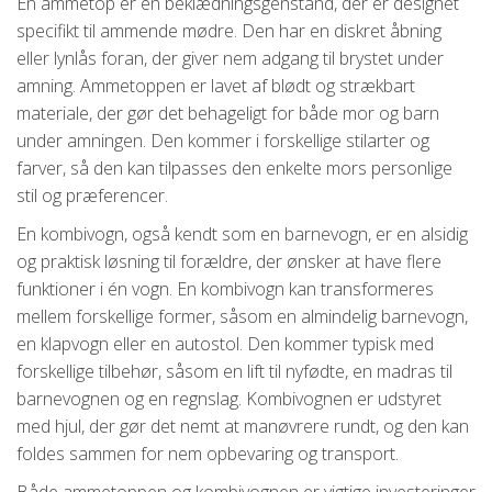
En ammetop er en beklædningsgenstand, der er designet
specifikt til ammende mødre. Den har en diskret åbning
eller lynlås foran, der giver nem adgang til brystet under
amning. Ammetoppen er lavet af blødt og strækbart
materiale, der gør det behageligt for både mor og barn
under amningen. Den kommer i forskellige stilarter og
farver, så den kan tilpasses den enkelte mors personlige
stil og præferencer.
En kombivogn, også kendt som en barnevogn, er en alsidig
og praktisk løsning til forældre, der ønsker at have flere
funktioner i én vogn. En kombivogn kan transformeres
mellem forskellige former, såsom en almindelig barnevogn,
en klapvogn eller en autostol. Den kommer typisk med
forskellige tilbehør, såsom en lift til nyfødte, en madras til
barnevognen og en regnslag. Kombivognen er udstyret
med hjul, der gør det nemt at manøvrere rundt, og den kan
foldes sammen for nem opbevaring og transport.
Både ammetoppen og kombivognen er vigtige investeringer