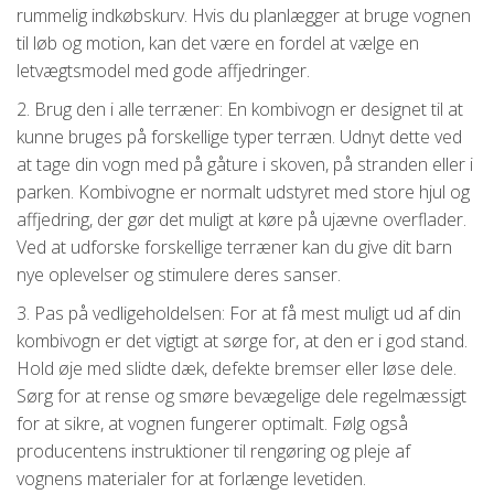
rummelig indkøbskurv. Hvis du planlægger at bruge vognen
til løb og motion, kan det være en fordel at vælge en
letvægtsmodel med gode affjedringer.
2. Brug den i alle terræner: En kombivogn er designet til at
kunne bruges på forskellige typer terræn. Udnyt dette ved
at tage din vogn med på gåture i skoven, på stranden eller i
parken. Kombivogne er normalt udstyret med store hjul og
affjedring, der gør det muligt at køre på ujævne overflader.
Ved at udforske forskellige terræner kan du give dit barn
nye oplevelser og stimulere deres sanser.
3. Pas på vedligeholdelsen: For at få mest muligt ud af din
kombivogn er det vigtigt at sørge for, at den er i god stand.
Hold øje med slidte dæk, defekte bremser eller løse dele.
Sørg for at rense og smøre bevægelige dele regelmæssigt
for at sikre, at vognen fungerer optimalt. Følg også
producentens instruktioner til rengøring og pleje af
vognens materialer for at forlænge levetiden.