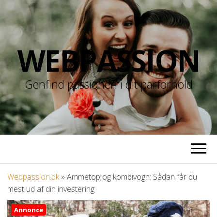
WEBPASSION
Genfind passionen i dit parforhold
Webpassion.dk
»
Ammetop og kombivogn: Sådan får du
mest ud af din investering
Annonce