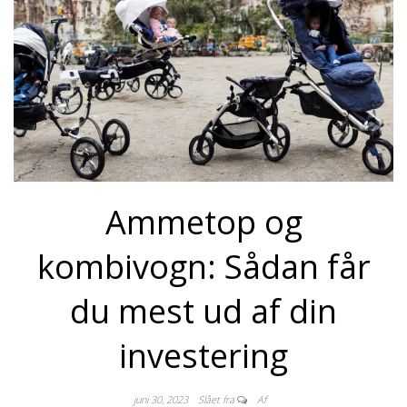
Ammetop og
kombivogn: Sådan får
du mest ud af din
investering
juni 30, 2023
Slået fra
Af