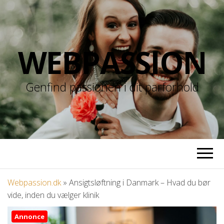
WEBPASSION
Genfind passionen i dit parforhold
Webpassion.dk
»
Ansigtsløftning i Danmark – Hvad du bør
vide, inden du vælger klinik
Annonce