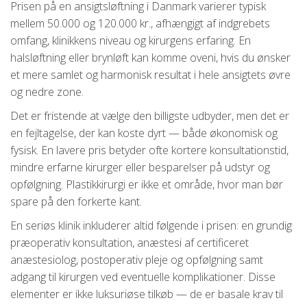
Prisen på en ansigtsløftning i Danmark varierer typisk
mellem 50.000 og 120.000 kr., afhængigt af indgrebets
omfang, klinikkens niveau og kirurgens erfaring. En
halsløftning eller brynløft kan komme oveni, hvis du ønsker
et mere samlet og harmonisk resultat i hele ansigtets øvre
og nedre zone.
Det er fristende at vælge den billigste udbyder, men det er
en fejltagelse, der kan koste dyrt — både økonomisk og
fysisk. En lavere pris betyder ofte kortere konsultationstid,
mindre erfarne kirurger eller besparelser på udstyr og
opfølgning. Plastikkirurgi er ikke et område, hvor man bør
spare på den forkerte kant.
En seriøs klinik inkluderer altid følgende i prisen: en grundig
præoperativ konsultation, anæstesi af certificeret
anæstesiolog, postoperativ pleje og opfølgning samt
adgang til kirurgen ved eventuelle komplikationer. Disse
elementer er ikke luksuriøse tilkøb — de er basale krav til