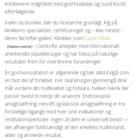
kombinerer indgrebet med god hudpleje og sund livsstil
efterfølgende.
Inden du booker, bør du researche grundigt. Kig på
klinikkens specialister, certificeringer og – ikke mindst –
deres før/efter-galleri. Klinikker som
Caolin Klinik
i Gentofte arbejder med internationalt
anerkendte plastikkirurger og har fokus på naturlige
resultater frem for overdrevne forandringer.
En god konsultation er afgørende og bør altid indgå som
en fast del af forløbet. Her skal kirurgen gennemgå dine
mål, vurdere din hudkvalitet og forklare, hvilken teknik der
passer bedst til netop din anatomi. Endoskopisk
ansigtsløftning, mini-lift og klassisk ansigtsløftning er tre
forskellige tilgange med hver sine indikationer og
restitutionsperioder. Ingen af dem er universelt bedst —
det afhænger fuldstændigt af den enkeltes hudtilstand,
alder og ønskede resultat.