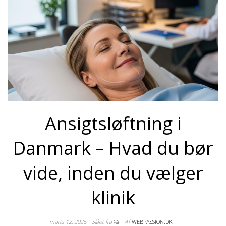
Ansigtsløftning i
Danmark – Hvad du bør
vide, inden du vælger
klinik
marts 12, 2026
Slået fra
Af
WEBPASSION.DK