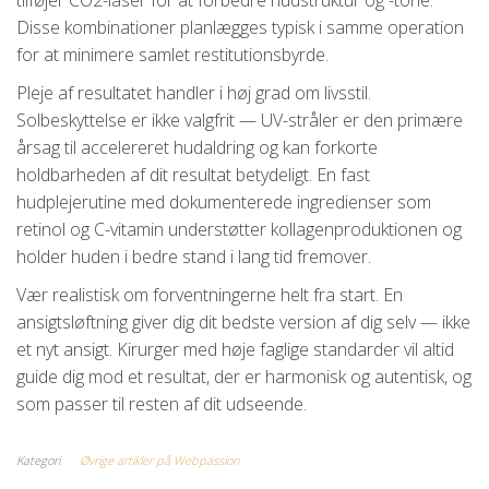
tilføjer CO2-laser for at forbedre hudstruktur og -tone.
Disse kombinationer planlægges typisk i samme operation
for at minimere samlet restitutionsbyrde.
Pleje af resultatet handler i høj grad om livsstil.
Solbeskyttelse er ikke valgfrit — UV-stråler er den primære
årsag til accelereret hudaldring og kan forkorte
holdbarheden af dit resultat betydeligt. En fast
hudplejerutine med dokumenterede ingredienser som
retinol og C-vitamin understøtter kollagenproduktionen og
holder huden i bedre stand i lang tid fremover.
Vær realistisk om forventningerne helt fra start. En
ansigtsløftning giver dig dit bedste version af dig selv — ikke
et nyt ansigt. Kirurger med høje faglige standarder vil altid
guide dig mod et resultat, der er harmonisk og autentisk, og
som passer til resten af dit udseende.
Kategori
Øvrige artikler på Webpassion