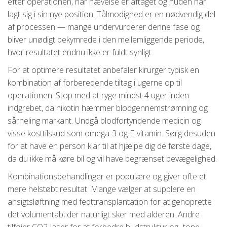
efter operationen, når hævelse er aftaget og huden har
lagt sig i sin nye position. Tålmodighed er en nødvendig del
af processen — mange undervurderer denne fase og
bliver unødigt bekymrede i den mellemliggende periode,
hvor resultatet endnu ikke er fuldt synligt.
For at optimere resultatet anbefaler kirurger typisk en
kombination af forberedende tiltag i ugerne op til
operationen. Stop med at ryge mindst 4 uger inden
indgrebet, da nikotin hæmmer blodgennemstrømning og
sårheling markant. Undgå blodfortyndende medicin og
visse kosttilskud som omega-3 og E-vitamin. Sørg desuden
for at have en person klar til at hjælpe dig de første dage,
da du ikke må køre bil og vil have begrænset bevægelighed.
Kombinationsbehandlinger er populære og giver ofte et
mere helstøbt resultat. Mange vælger at supplere en
ansigtsløftning med fedttransplantation for at genoprette
det volumentab, der naturligt sker med alderen. Andre