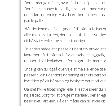
Der er mange måder, hvorpå du kan tilpasse dit b
Der findes mange forskellige træsorter med varier
udendørsindretning. Hvis du ønsker en mere rustik
gamle paller.
Når det kommer til designet af dit bålstativ, kan du
eller mønstre i træet, der passer til din personlige
dit bålstativ enkelt og rent i sit design.
En anden måde at tilpasse dit bålstativ er ved at 
lanterner på dit bålstativ for at skabe en hyggeli
tæpper til siddepladserne for at gøre det mere b
Endelig kan du også overveje at male eller bejdse 
passer til din udendørsindretning eller din personl
levetiden på dit bålstativ og beskytte det mod vejr
Uanset hvilke tilpasninger eller kreative ideer du har
højsædet. Sørg for at bruge materialer, der er eg
beskrevet i artiklen. På den måde kan du nyde d