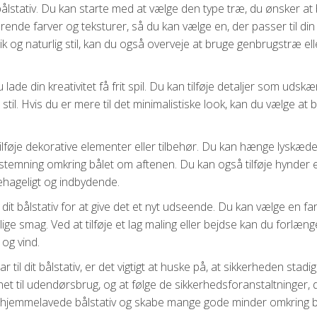
ålstativ. Du kan starte med at vælge den type træ, du ønsker at 
ende farver og teksturer, så du kan vælge en, der passer til din
 og naturlig stil, kan du også overveje at bruge genbrugstræ ell
 lade din kreativitet få frit spil. Du kan tilføje detaljer som udskæ
 stil. Hvis du er mere til det minimalistiske look, kan du vælge at
tilføje dekorative elementer eller tilbehør. Du kan hænge lyskæder
g stemning omkring bålet om aftenen. Du kan også tilføje hynder e
ehageligt og indbydende.
dit bålstativ for at give det et nyt udseende. Du kan vælge en fa
ige smag. Ved at tilføje et lag maling eller bejdse kan du forlæng
 og vind.
 til dit bålstativ, er det vigtigt at huske på, at sikkerheden stadig 
net til udendørsbrug, og at følge de sikkerhedsforanstaltninger, 
it hjemmelavede bålstativ og skabe mange gode minder omkring b