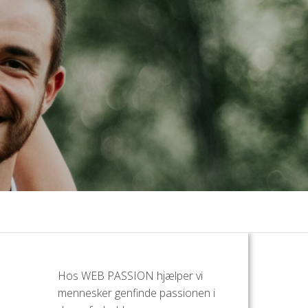
Hos WEB PASSION hjælper vi
mennesker genfinde passionen i