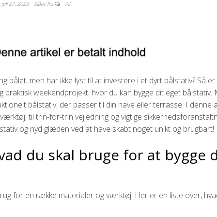
juli 27, 2023
Slået fra
Af
et, men har ikke lyst til at investere i et dyrt bålstativ? Så e
 og praktisk weekendprojekt, hvor du kan bygge dit eget bålstativ. 
tionelt bålstativ, der passer til din have eller terrasse. I denne ar
rktøj, til trin-for-trin vejledning og vigtige sikkerhedsforanstaltn
stativ og nyd glæden ved at have skabt noget unikt og brugbart!
vad du skal bruge for at bygge d
 brug for en række materialer og værktøj. Her er en liste over, hv