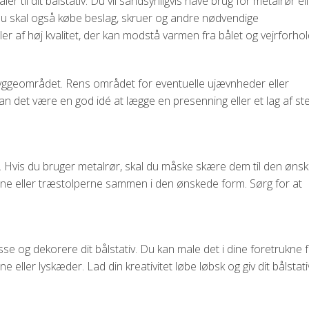
 til dit bålstativ. Du vil sandsynligvis have brug for metalrør el
. Du skal også købe beslag, skruer og andre nødvendige
ler af høj kvalitet, der kan modstå varmen fra bålet og vejrforho
yggeområdet. Rens området for eventuelle ujævnheder eller
kan det være en god idé at lægge en presenning eller et lag af st
ativ. Hvis du bruger metalrør, skal du måske skære dem til den øns
rene eller træstolperne sammen i den ønskede form. Sørg for at
se og dekorere dit bålstativ. Du kan male det i dine foretrukne 
e eller lyskæder. Lad din kreativitet løbe løbsk og giv dit bålstativ