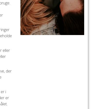
bruge.
er
ringer
 beholde
 eller
ller
rve, der
e
er i
der er
ålet.