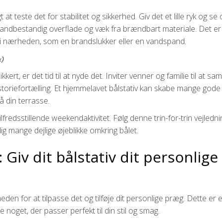
t at teste det for stabilitet og sikkerhed. Giv det et lille ryk og s
n brandbestandig overflade og væk fra brændbart materiale. Det e
 nærheden, som en brandslukker eller en vandspand.
ikkert, er det tid til at nyde det. Inviter venner og familie til at sa
storiefortælling. Et hjemmelavet bålstativ kan skabe mange gode
å din terrasse.
ilfredsstillende weekendaktivitet. Følg denne trin-for-trin vejledni
 dig mange dejlige øjeblikke omkring bålet.
: Giv dit bålstativ dit personlige
eden for at tilpasse det og tilføje dit personlige præg. Dette er 
e noget, der passer perfekt til din stil og smag.