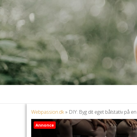
Webpassion.dk
»
DIY: Byg dit eget bålstativ på 
Annonce