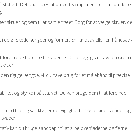
bålstativet. Det anbefales at bruge trykimprægneret træ, da det 
t.
ser skruer og søm til at samle træet. Sørg for at vælge skruer, d
et i de ønskede længder og former. En rundsav eller en håndsav v
 forberede hullerne til skruerne. Det er vigtigt at have en ordent
 skruer.
f den rigtige længde, vil du have brug for et målebånd til præcise
abilitet og styrke i bålstativet. Du kan bruge dem til at forbinde
er med træ og værktøj, er det vigtigt at beskytte dine hænder og 
 skader.
stativ kan du bruge sandpapir til at slibe overfladerne og fjerne