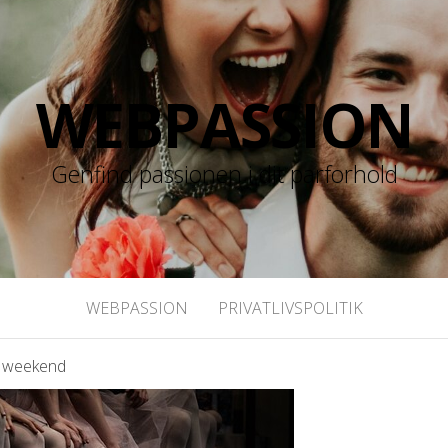
WEBPASSION
Genfind passionen i dit parforhold
WEBPASSION
PRIVATLIVSPOLITIK
en weekend