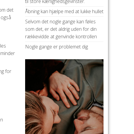
til store kærlighedsgevinster.
e om det
Åbning kan hjælpe med at lukke hullet
r også
Selvom det nogle gange kan føles
som det, er det aldrig uden for din
rækkevidde at genvinde kontrollen
mles
Nogle gange er problemet dig
 minder
ng for
en