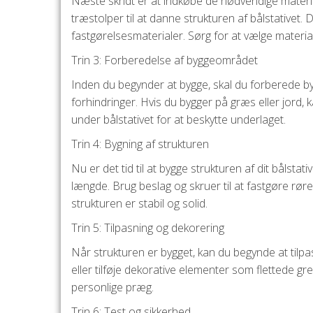
Næste skridt er at indkøbe de nødvendige materialer
træstolper til at danne strukturen af bålstativet
fastgørelsesmaterialer. Sørg for at vælge materia
Trin 3: Forberedelse af byggeområdet
Inden du begynder at bygge, skal du forberede b
forhindringer. Hvis du bygger på græs eller jord, 
under bålstativet for at beskytte underlaget.
Trin 4: Bygning af strukturen
Nu er det tid til at bygge strukturen af dit bålst
længde. Brug beslag og skruer til at fastgøre rø
strukturen er stabil og solid.
Trin 5: Tilpasning og dekorering
Når strukturen er bygget, kan du begynde at tilpas
eller tilføje dekorative elementer som flettede gren
personlige præg.
Trin 6: Test og sikkerhed