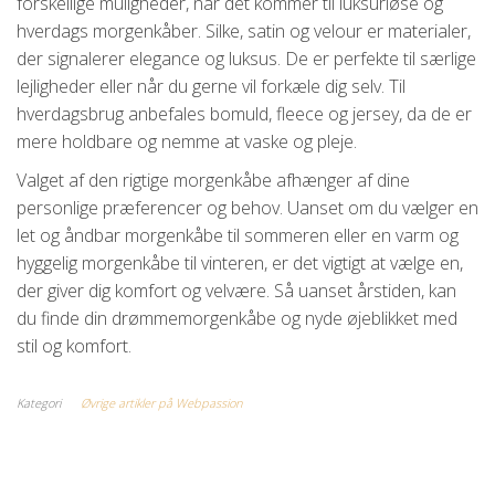
forskellige muligheder, når det kommer til luksuriøse og
hverdags morgenkåber. Silke, satin og velour er materialer,
der signalerer elegance og luksus. De er perfekte til særlige
lejligheder eller når du gerne vil forkæle dig selv. Til
hverdagsbrug anbefales bomuld, fleece og jersey, da de er
mere holdbare og nemme at vaske og pleje.
Valget af den rigtige morgenkåbe afhænger af dine
personlige præferencer og behov. Uanset om du vælger en
let og åndbar morgenkåbe til sommeren eller en varm og
hyggelig morgenkåbe til vinteren, er det vigtigt at vælge en,
der giver dig komfort og velvære. Så uanset årstiden, kan
du finde din drømmemorgenkåbe og nyde øjeblikket med
stil og komfort.
Kategori
Øvrige artikler på Webpassion