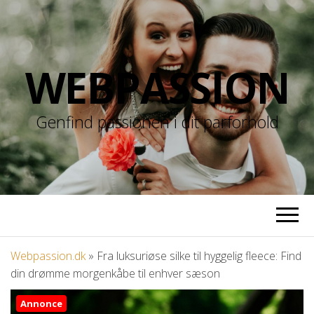
WEBPASSION
Genfind passionen i dit parforhold
Webpassion.dk
»
Fra luksuriøse silke til hyggelig fleece: Find
din drømme morgenkåbe til enhver sæson
Annonce