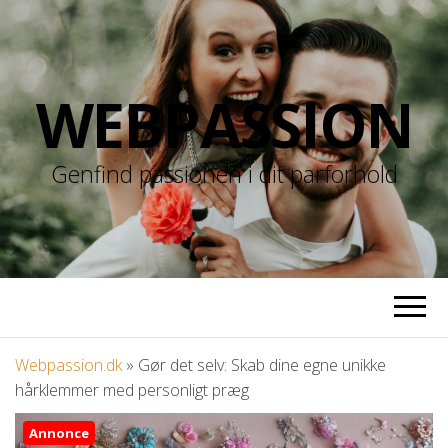
WEBPASSION
Genfind passionen i dit parforhold
Webpassion.dk
»
Gør det selv: Skab dine egne unikke
hårklemmer med personligt præg
Annonce