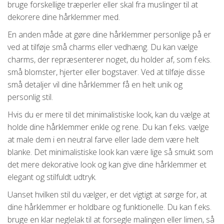
bruge forskellige træperler eller skal fra muslinger til at
dekorere dine hårklemmer med.
En anden måde at gøre dine hårklemmer personlige på er
ved at tilføje små charms eller vedhæng. Du kan vælge
charms, der repræsenterer noget, du holder af, som f.eks.
små blomster, hjerter eller bogstaver. Ved at tilføje disse
små detaljer vil dine hårklemmer få en helt unik og
personlig stil.
Hvis du er mere til det minimalistiske look, kan du vælge at
holde dine hårklemmer enkle og rene. Du kan f.eks. vælge
at male dem i en neutral farve eller lade dem være helt
blanke. Det minimalistiske look kan være lige så smukt som
det mere dekorative look og kan give dine hårklemmer et
elegant og stilfuldt udtryk.
Uanset hvilken stil du vælger, er det vigtigt at sørge for, at
dine hårklemmer er holdbare og funktionelle. Du kan f.eks.
bruge en klar neglelak til at forsegle malingen eller limen, så