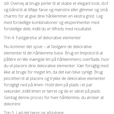
stil. Overvej at bruge perler til at skabe et elegant look, stof
og bånd til at tilføje farve og mønstre eller glimmer og små
charms for at give dine hårklemmer en ekstra gnist. Leg
med forskellige kombinationer og eksperimenter med
forskellige dele, indtil du er tilfreds med resultatet.
Trin 4: Fastgørelse af dekorative elementer
Nu kommer det sjove – at fastgøre de dekorative
elementer til din hårklemme base. Brug en limpistol til at
påføre en lille mængde lim på hårklemmens overflade, hvor
du vil placere dine dekorative elementer. Vær forsigtig med
ikke at bruge for meget lim, da det kan blive synligt. Brug
pincetten til at placere og trykke de dekorative elementer
forsigtigt ned på limen. Hold dem på plads i et par
sekunder, indtil limen er tørret og de er sikret på plads.
Gentag denne proces for hver hårklemme, du ønsker at
dekorere.
Trin 5: Lad det tørre og afslutning