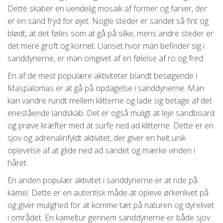
Dette skaber en uendelig mosaik af former og farver, der
er en sand fryd for øjet. Nogle steder er sandet så fint og
blødt, at det føles som at gå på silke, mens andre steder er
det mere groft og kornet. Uanset hvor man befinder sig i
sanddynerne, er man omgivet af en følelse af ro og fred.
En af de mest populære aktiviteter blandt besøgende i
Maspalomas er at gå på opdagelse i sanddynerne. Man
kan vandre rundt mellem klitterne og lade sig betage af det
enestående landskab. Det er også muligt at leje sandboard
og prøve kræfter med at surfe ned ad klitterne. Dette er en
sjov og adrenalinfyldt aktivitet, der giver en helt unik
oplevelse af at glide ned ad sandet og mærke vinden i
håret.
En anden populær aktivitet i sanddynerne er at ride på
kamel. Dette er en autentisk måde at opleve ørkenlivet på
og giver mulighed for at komme tæt på naturen og dyrelivet
i området. En kameltur gennem sanddynerne er både sjov