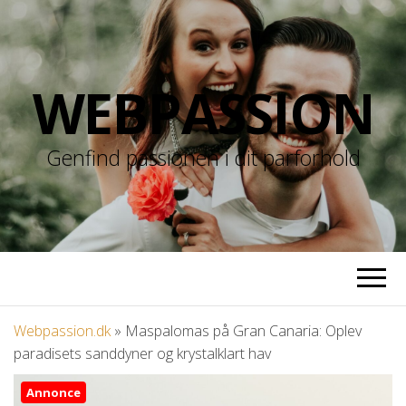
WEBPASSION
Genfind passionen i dit parforhold
Webpassion.dk
»
Maspalomas på Gran Canaria: Oplev
paradisets sanddyner og krystalklart hav
Annonce