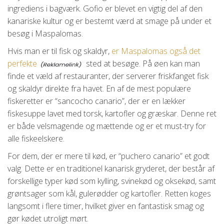
ingrediens i bagværk. Gofio er blevet en vigtig del af den
kanariske kultur og er bestemt værd at smage på under et
besøg i Maspalomas.
Hvis man er til fisk og skaldyr,
er Maspalomas også det
perfekte
sted at besøge. På øen kan man
finde et væld af restauranter, der serverer friskfanget fisk
og skaldyr direkte fra havet. En af de mest populære
fiskeretter er “sancocho canario”, der er en lækker
fiskesuppe lavet med torsk, kartofler og græskar. Denne ret
er både velsmagende og mættende og er et must-try for
alle fiskeelskere.
For dem, der er mere til kød, er “puchero canario” et godt
valg. Dette er en traditionel kanarisk gryderet, der består af
forskellige typer kød som kylling, svinekød og oksekød, samt
grøntsager som kål, gulerødder og kartofler. Retten koges
langsomt i flere timer, hvilket giver en fantastisk smag og
gør kødet utroligt mørt.