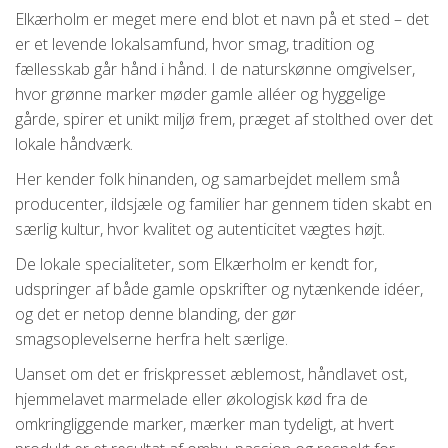
Elkærholm er meget mere end blot et navn på et sted – det
er et levende lokalsamfund, hvor smag, tradition og
fællesskab går hånd i hånd. I de naturskønne omgivelser,
hvor grønne marker møder gamle alléer og hyggelige
gårde, spirer et unikt miljø frem, præget af stolthed over det
lokale håndværk.
Her kender folk hinanden, og samarbejdet mellem små
producenter, ildsjæle og familier har gennem tiden skabt en
særlig kultur, hvor kvalitet og autenticitet vægtes højt.
De lokale specialiteter, som Elkærholm er kendt for,
udspringer af både gamle opskrifter og nytænkende idéer,
og det er netop denne blanding, der gør
smagsoplevelserne herfra helt særlige.
Uanset om det er friskpresset æblemost, håndlavet ost,
hjemmelavet marmelade eller økologisk kød fra de
omkringliggende marker, mærker man tydeligt, at hvert