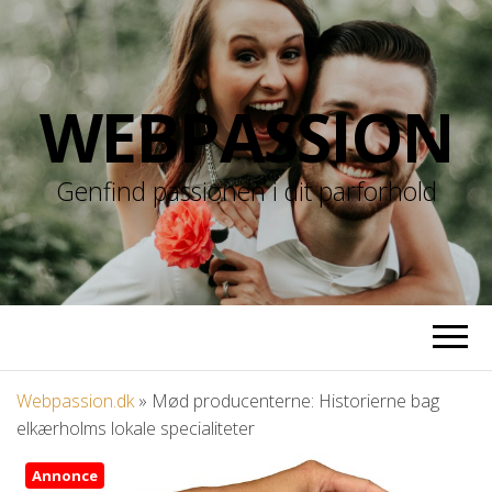
WEBPASSION
Genfind passionen i dit parforhold
Webpassion.dk
»
Mød producenterne: Historierne bag
elkærholms lokale specialiteter
Annonce