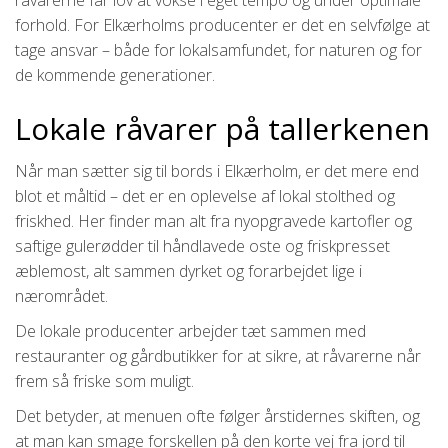
råvarerne får lov at vokse i eget tempo og under optimale
forhold. For Elkærholms producenter er det en selvfølge at
tage ansvar – både for lokalsamfundet, for naturen og for
de kommende generationer.
Lokale råvarer på tallerkenen
Når man sætter sig til bords i Elkærholm, er det mere end
blot et måltid – det er en oplevelse af lokal stolthed og
friskhed. Her finder man alt fra nyopgravede kartofler og
saftige gulerødder til håndlavede oste og friskpresset
æblemost, alt sammen dyrket og forarbejdet lige i
nærområdet.
De lokale producenter arbejder tæt sammen med
restauranter og gårdbutikker for at sikre, at råvarerne når
frem så friske som muligt.
Det betyder, at menuen ofte følger årstidernes skiften, og
at man kan smage forskellen på den korte vej fra jord til