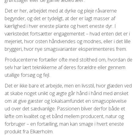
grøntsager eller de gamle æbletræer.
Det er her, arbejdet med at dyrke og pleje råvarerne
begynder, og det er tydeligt, at der er lagt masser af
kærlighed i hver eneste plante og hvert eneste dyr. I
værkstedet fortsætter engagementet – hvad enten det er i
mejeriet, hvor osten håndvendes og modnes, eller i det lille
bryggeri, hvor nye smagsvarianter eksperimenteres frem.
Producenterne fortæller ofte med stolthed om, hvordan de
selv har lært teknikkerne af deres forældre eller gennem
utallige forsøg og fejl.
Det er ikke bare et arbejde, men en livsstil, hvor glæden ved
at skabe noget unikt og ægte går hånd i hånd med ønsket
om at give gæster og lokalsamfundet en smagsoplevelse
ud over det sædvanlige. Passionen bliver derfor både et
løfte om kvalitet og et bånd mellem producent, natur og
forbruger – en fortælling, man kan smage i hvert eneste
produkt fra Elkærholm.