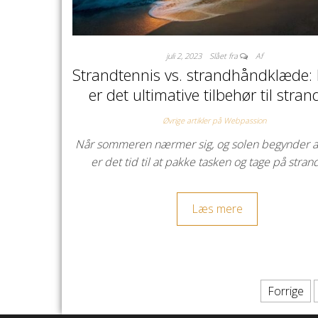
juli 2, 2023
Slået fra
Af
Strandtennis vs. strandhåndklæde: 
er det ultimative tilbehør til stra
Øvrige artikler på Webpassion
Når sommeren nærmer sig, og solen begynder at
er det tid til at pakke tasken og tage på stra
Læs mere
Indlægsinddeling
Forrige