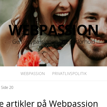
WEBPASSION
Genfind passionen i dit parforhold
WEBPASSION
PRIVATLIVSPOLITIK
»
Side 20
e artikler på Webpassion