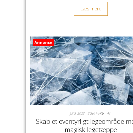
Læs mere
Annonce
juli 3, 2023
Slået fra
Af
Skab et eventyrligt legeområde m
magisk legetæppe