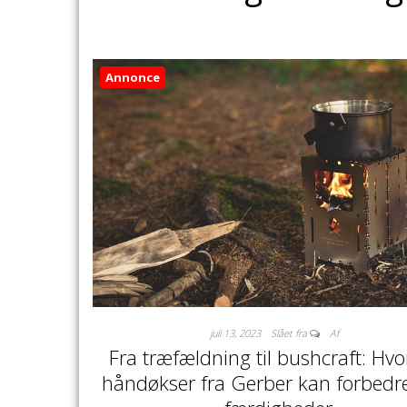
Annonce
juli 13, 2023
Slået fra
Af
Fra træfældning til bushcraft: Hv
håndøkser fra Gerber kan forbedr