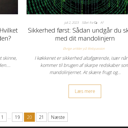
juli 2, 2023
Slået fra
Af
Hvilket
Sikkerhed først: Sådan undgår du s
nden?
med dit mandolinjern
Øvrige artikler på Webpassion
 skinne,
I køkkenet er sikkerhed altafgørende, især når
nden.…
kommer til brugen af skarpe redskaber so
mandolinjernet. At skære frugt og…
Læs mere
1
…
19
20
21
Næste