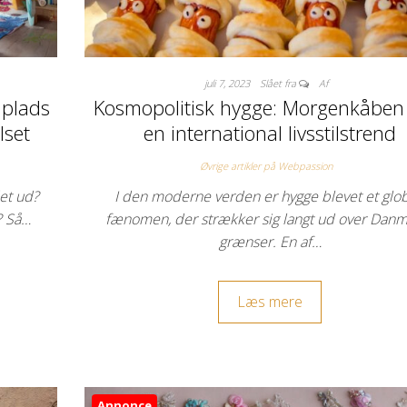
juli 7, 2023
Slået fra
Af
 plads
Kosmopolitisk hygge: Morgenkåbe
lset
en international livsstilstrend
Øvrige artikler på Webpassion
det ud?
I den moderne verden er hygge blevet et glob
? Så…
fænomen, der strækker sig langt ud over Danm
grænser. En af…
Læs mere
Annonce