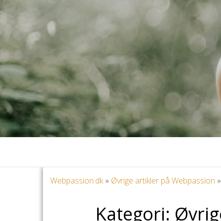
Webpassion.dk
»
Øvrige artikler på Webpassion
Kategori:
Øvrig