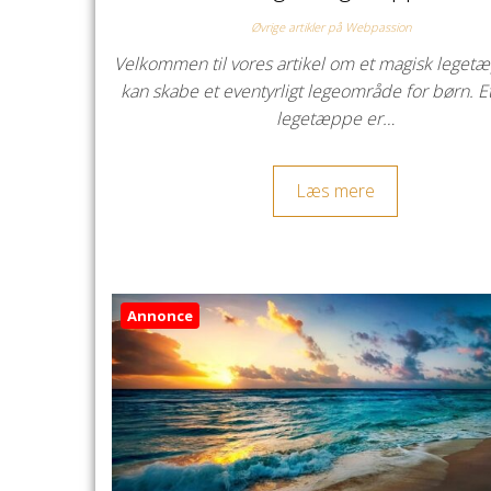
Øvrige artikler på Webpassion
Velkommen til vores artikel om et magisk leget
kan skabe et eventyrligt legeområde for børn. E
legetæppe er…
Læs mere
Annonce