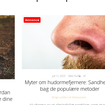
Annonce
juli 11, 2023
Slået fra
Af
Myter om hudormefjernere: Sandh
bag de populære metoder
ordan
e dine
Øvrige artikler på Webpassion