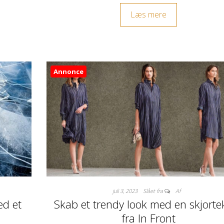
Læs mere
Annonce
juli 3, 2023
Slået fra
Af
ed et
Skab et trendy look med en skjortek
fra In Front