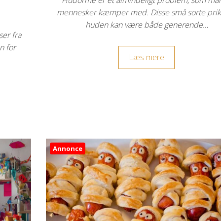
Hudorme er et almindeligt problem, som ma
mennesker kæmper med. Disse små sorte prik
huden kan være både generende…
ser fra
n for
Læs mere
Annonce