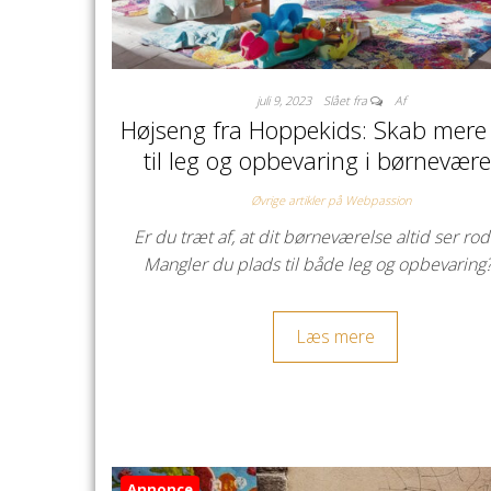
juli 9, 2023
Slået fra
Af
Højseng fra Hoppekids: Skab mere
til leg og opbevaring i børnevære
Øvrige artikler på Webpassion
Er du træt af, at dit børneværelse altid ser ro
Mangler du plads til både leg og opbevaring
Læs mere
Annonce