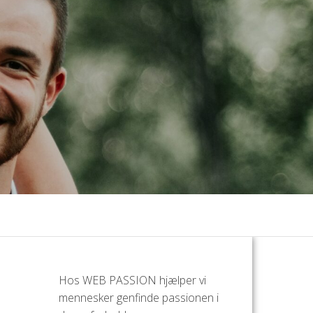
Hos WEB PASSION hjælper vi
mennesker genfinde passionen i