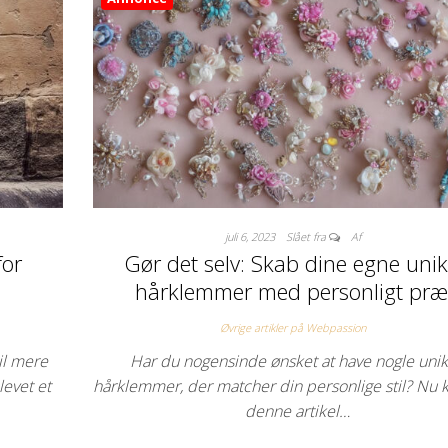
juli 6, 2023
Slået fra
Af
for
Gør det selv: Skab dine egne uni
hårklemmer med personligt pr
Øvrige artikler på Webpassion
il mere
Har du nogensinde ønsket at have nogle uni
levet et
hårklemmer, der matcher din personlige stil? Nu k
denne artikel…