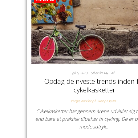
juli 6, 2023
Slået fra
Af
Opdag de nyeste trends inden 
cykelkasketter
Øvrige artikler på Webpassion
Cykelkasketter har gennem årene udviklet sig t
end bare et praktisk tilbehør til cykling. De er b
modeudtryk…