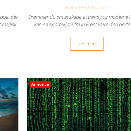
Øvrige artikler på Webpassion
æppe, der
Drømmer du om at skabe et trendy og moderne l
t magisk
kan en skjortekjole fra In Front være den perf
Læs mere
Annonce