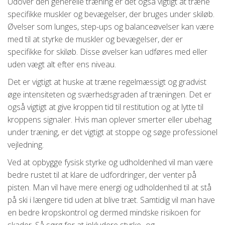
Udover den generelle træning er det også vigtigt at træne
specifikke muskler og bevægelser, der bruges under skiløb.
Øvelser som lunges, step-ups og balanceøvelser kan være
med til at styrke de muskler og bevægelser, der er
specifikke for skiløb. Disse øvelser kan udføres med eller
uden vægt alt efter ens niveau.
Det er vigtigt at huske at træne regelmæssigt og gradvist
øge intensiteten og sværhedsgraden af træningen. Det er
også vigtigt at give kroppen tid til restitution og at lytte til
kroppens signaler. Hvis man oplever smerter eller ubehag
under træning, er det vigtigt at stoppe og søge professionel
vejledning.
Ved at opbygge fysisk styrke og udholdenhed vil man være
bedre rustet til at klare de udfordringer, der venter på
pisten. Man vil have mere energi og udholdenhed til at stå
på ski i længere tid uden at blive træt. Samtidig vil man have
en bedre kropskontrol og dermed mindske risikoen for
skader. Så sørg for at inkludere styrke- og