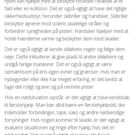
hjelm kan hjælpe med at beskytte hovedet i tilfælde af et
fald eller en kollision. Det er også vigtigt at have det rigtige
sikkerhedsudstyr, herunder skibriller og handsker. Skibriller
beskytter øjnene mod solens skadelige stråler og
forbedrer synligheden på pisten. Handsker hjælper med at
holde hænderne varme og beskytter dem mod skader.
Det er også vigtigt at kende skiløbets regler og følge dem
nøje. Dette inkluderer at give plads til andre skiløbere og
undgå farlige manøvrer. Det er også vigtigt at være
opmærksom på ens egen evner og grænser. Hvis man er
nybegynder eller ikke har meget erfaring, er det bedst at
tage det roligt og øve sig på nemme pister.
Hvis en nødsituation opstår, er det vigtigt at have kendskab
til førstehjælp. Man bør altid bære en førstehjælpskit, der
indeholder forbindinger, tape, saks og andre nødvendige
forsyninger. Hvis nogen kommer til skade, er det vigtigt at
evaluere situationen og ringe efter hjælp, hvis det er
nødvendigt. Det er også vigtigt at kunne yde basal