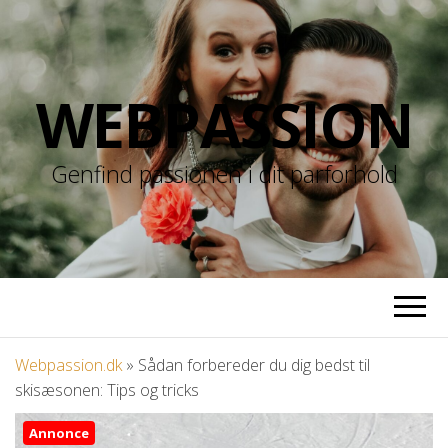
WEBPASSION
Genfind passionen i dit parforhold
Webpassion.dk
»
Sådan forbereder du dig bedst til
skisæsonen: Tips og tricks
Annonce