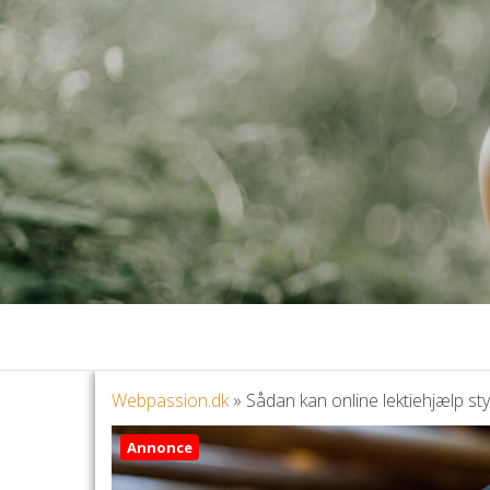
Webpassion.dk
»
Sådan kan online lektiehjælp st
Annonce