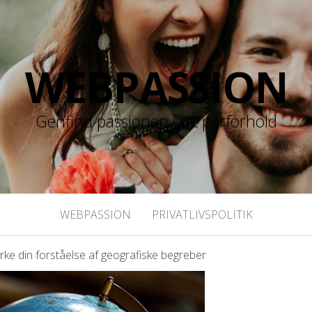
WEBPASSION
Genfind passionen i dit parforhold
WEBPASSION
PRIVATLIVSPOLITIK
yrke din forståelse af geografiske begreber