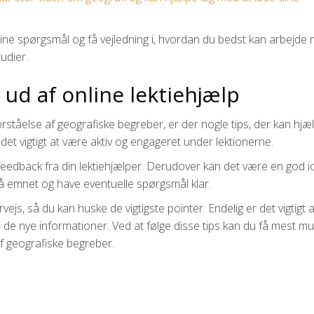
dine spørgsmål og få vejledning i, hvordan du bedst kan arbejde
udier.
t ud af online lektiehjælp
forståelse af geografiske begreber, er der nogle tips, der kan hjæ
 det vigtigt at være aktiv og engageret under lektionerne.
il feedback fra din lektiehjælper. Derudover kan det være en god i
å emnet og have eventuelle spørgsmål klar.
js, så du kan huske de vigtigste pointer. Endelig er det vigtigt 
øje de nye informationer. Ved at følge disse tips kan du få mest mu
 af geografiske begreber.