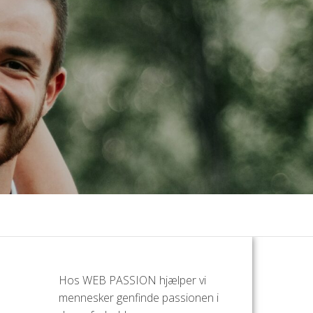
Hos WEB PASSION hjælper vi
mennesker genfinde passionen i