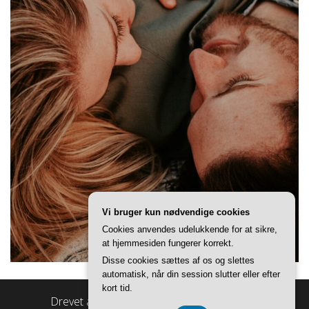
Vi bruger kun nødvendige cookies
Cookies anvendes udelukkende for at sikre,
at hjemmesiden fungerer korrekt.
Disse cookies sættes af os og slettes
automatisk, når din session slutter eller efter
kort tid.
Drevet af
WordPress
|
Tema:
Master Blog