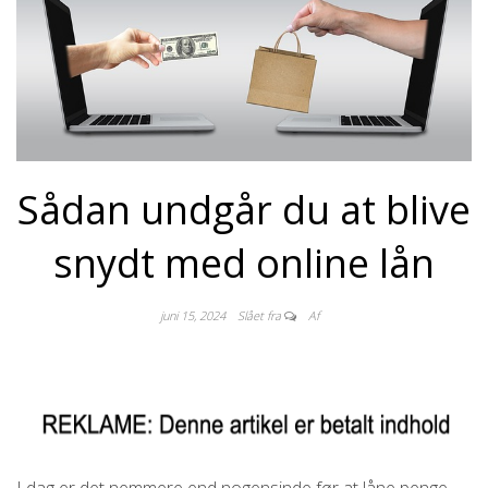
Sådan undgår du at blive
snydt med online lån
juni 15, 2024
Slået fra
Af
I dag er det nemmere end nogensinde før at låne penge