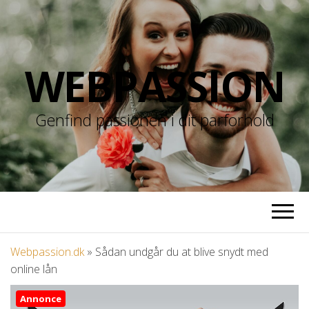
WEBPASSION
Genfind passionen i dit parforhold
Webpassion.dk
»
Sådan undgår du at blive snydt med
online lån
Annonce