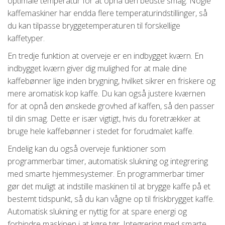
optimale temperatur for at opnå den bedste smag. Nogle
kaffemaskiner har endda flere temperaturindstillinger, så
du kan tilpasse bryggetemperaturen til forskellige
kaffetyper.
En tredje funktion at overveje er en indbygget kværn. En
indbygget kværn giver dig mulighed for at male dine
kaffebønner lige inden brygning, hvilket sikrer en friskere og
mere aromatisk kop kaffe. Du kan også justere kværnen
for at opnå den ønskede grovhed af kaffen, så den passer
til din smag. Dette er især vigtigt, hvis du foretrækker at
bruge hele kaffebønner i stedet for forudmalet kaffe.
Endelig kan du også overveje funktioner som
programmerbar timer, automatisk slukning og integrering
med smarte hjemmesystemer. En programmerbar timer
gør det muligt at indstille maskinen til at brygge kaffe på et
bestemt tidspunkt, så du kan vågne op til friskbrygget kaffe.
Automatisk slukning er nyttig for at spare energi og
forhindre maskinen i at køre tør. Integrering med smarte