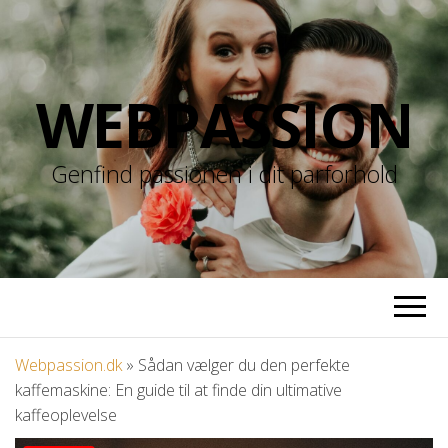
WEBPASSION
Genfind passionen i dit parforhold
Webpassion.dk
»
Sådan vælger du den perfekte
kaffemaskine: En guide til at finde din ultimative
kaffeoplevelse