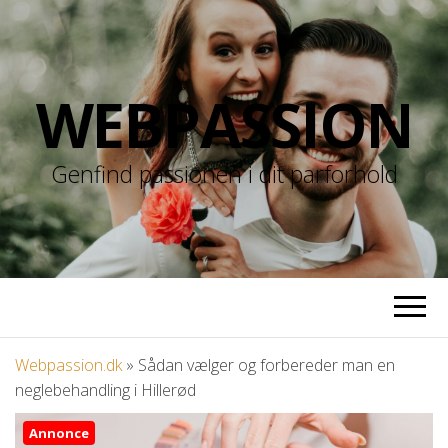
WEBPASSION
Genfind passionen i dit parforhold
Webpassion.dk
»
Sådan vælger og forbereder man en
neglebehandling i Hillerød
Annonce