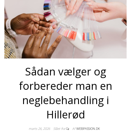
Sådan vælger og
forbereder man en
neglebehandling i
Hillerød
marts 26, 2026
Slået fra
Af
WEBPASSION.DK