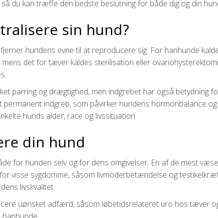
å, så du kan træffe den bedste beslutning for både dig og din hun
tralisere sin hund?
k fjerner hundens evne til at reproducere sig. For hanhunde kald
, mens det for tæver kaldes sterilisation eller ovariohysterektomi
s.
ket parring og drægtighed, men indgrebet har også betydning fo
et permanent indgreb, som påvirker hundens hormonbalance og
elte hunds alder, race og livssituation.
sere din hund
både for hunden selv og for dens omgivelser. En af de mest væse
en for visse sygdomme, såsom livmoderbetændelse og testikelkræf
ens livskvalitet.
ucere uønsket adfærd, såsom løbetidsrelateret uro hos tæver o
os hanhunde.