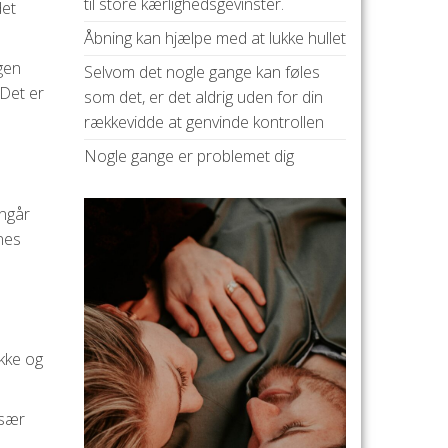
til store kærlighedsgevinster.
det
Åbning kan hjælpe med at lukke hullet
ngen
Selvom det nogle gange kan føles
 Det er
som det, er det aldrig uden for din
rækkevidde at genvinde kontrollen
Nogle gange er problemet dig
angår
nes
kke og
især