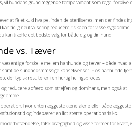
es, vil hundens grundlæggende temperament som regel forblive 
æver at få et kuld hvalpe, inden de steriliseres, men der findes i
kan tidlig neutralisering reducere risikoen for visse sygdomme.
 du kan træffe det bedste valg for både dig og din hund.
nde vs. Tæver
der væsentlige forskelle mellem hanhunde og tæver – både hvad 
mper samt de sundhedsmæssige konsekvenser. Hos hanhunde fjer
reb, der typisk resulterer i en hurtig helingsproces.
ng og reducere adfærd som strejfen og dominans, men også at
asygdomme.
 operation, hvor enten æggestokkene alene eller både æggesto
titutionstid og indebærer en lidt større operationsrisiko.
vmoderbetændelse, falsk drægtighed og visse former for kræft, 