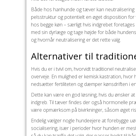
Både hos hanhunde og tæver kan neutralisering d
pelsstruktur og potentielt en øget disposition f
hos begge køn – særligt hvis indgrebet foretages m
med sin dyrlæge og tage højde for både hundens a
og hvornår neutralisering er det rette valg.
Alternativer til tradition
Hvis du er i tvivl om, hvorvidt traditionel neutralis
overveje. En mulighed er kemisk kastration, hvor 
nedsætter fertiliteten og dæmper kønsdriften i e
Dette kan være en god løsning, hvis du ønsker at
indgreb. Til tæver findes der også hormonelle pr
være opmærksom på bivirkninger, såsom øget risi
Endelig vælger nogle hundeejere at forebygge uøn
socialisering, især i perioder hvor hunden er mest 
så du kan træffe det valg, der passer bedst til b