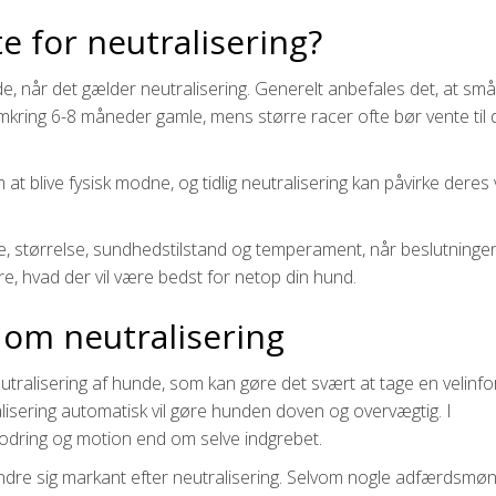
te for neutralisering?
unde, når det gælder neutralisering. Generelt anbefales det, at sm
kring 6-8 måneder gamle, mens større racer ofte bør vente til 
at blive fysisk modne, og tidlig neutralisering kan påvirke deres
ce, størrelse, sundhedstilstand og temperament, når beslutningen
re, hvad der vil være bedst for netop din hund.
 om neutralisering
tralisering af hunde, som kan gøre det svært at tage en velinf
alisering automatisk vil gøre hunden doven og overvægtig. I
odring og motion end om selve indgrebet.
ndre sig markant efter neutralisering. Selvom nogle adfærdsmøn