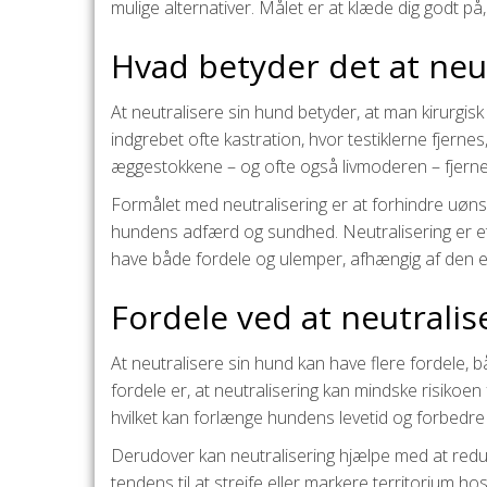
mulige alternativer. Målet er at klæde dig godt p
Hvad betyder det at neu
At neutralisere sin hund betyder, at man kirurgis
indgrebet ofte kastration, hvor testiklerne fjernes
æggestokkene – og ofte også livmoderen – fjerne
Formålet med neutralisering er at forhindre uøns
hundens adfærd og sundhed. Neutralisering er 
have både fordele og ulemper, afhængig af den enk
Fordele ved at neutrali
At neutralisere sin hund kan have flere fordele, 
fordele er, at neutralisering kan mindske risiko
hvilket kan forlænge hundens levetid og forbedre d
Derudover kan neutralisering hjælpe med at red
tendens til at strejfe eller markere territorium h