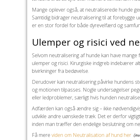
Mange oplever også, at neutraliserede hunde gene
Samtidig bidrager neutralisering til at forebygge
er en stor fordel for både dyrevelfærd og samfu
Ulemper og risici ved ne
Selvom neutralisering af hunde kan have mange f
ulemper og risici. Kirurgiske indgreb indebærer alt
bivirkninger fra bedøvelse.
Derudover kan neutralisering påvirke hundens stofsk
og motionen tilpasses. Nogle undersøgelser pege
eller ledproblemer, særligt hvis hunden neutraliser
Adfærden kan også ændre sig – ikke nødvendigvis n
udvikle andre uønskede træk. Det er derfor vigti
inden man træffer den endelige beslutning om neu
Få mere
viden om Neutralisation af hund her