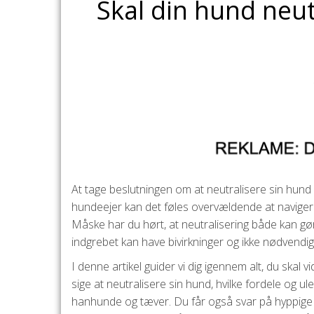
Skal din hund neutr
At tage beslutningen om at neutralisere sin hund e
hundeejer kan det føles overvældende at navigere 
Måske har du hørt, at neutralisering både kan g
indgrebet kan have bivirkninger og ikke nødvendigvis
I denne artikel guider vi dig igennem alt, du skal 
sige at neutralisere sin hund, hvilke fordele og u
hanhunde og tæver. Du får også svar på hyppige m