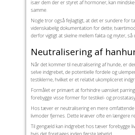
især dem der er styret af hormoner, kan mindsk
samme.
Nogle tror også fejlagtigt, at det er sundere for t
videnskabelig dokumentation for dette; tværtimod 
derfor vigtigt at skelne mellem fakta og myter, så
Neutralisering af hanhu
Når det kommer til neutralisering af hunde, er 
selve indgrebet, de potentielle fordele og ule
testiklerne, hvilket er et relativt ukompliceret indg
Formålet er primært at forhindre uønsket parri
forebygge visse former for testikel- og prostat
Hos tæver er neutralisering en mere omfattende
livmoder fjernes. Dette kræver ofte en længere res
Til gengæld kan indgrebet hos tæver forebygge li
hvis det foretages inden første løbetid.