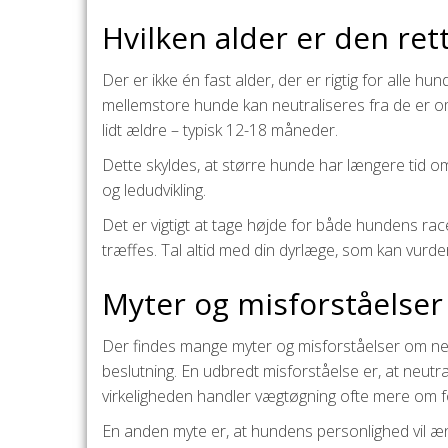
Hvilken alder er den ret
Der er ikke én fast alder, der er rigtig for alle h
mellemstore hunde kan neutraliseres fra de er om
lidt ældre – typisk 12-18 måneder.
Dette skyldes, at større hunde har længere tid om 
og ledudvikling.
Det er vigtigt at tage højde for både hundens ra
træffes. Tal altid med din dyrlæge, som kan vurde
Myter og misforståelser
Der findes mange myter og misforståelser om neu
beslutning. En udbredt misforståelse er, at neutr
virkeligheden handler vægtøgning ofte mere om f
En anden myte er, at hundens personlighed vil æ