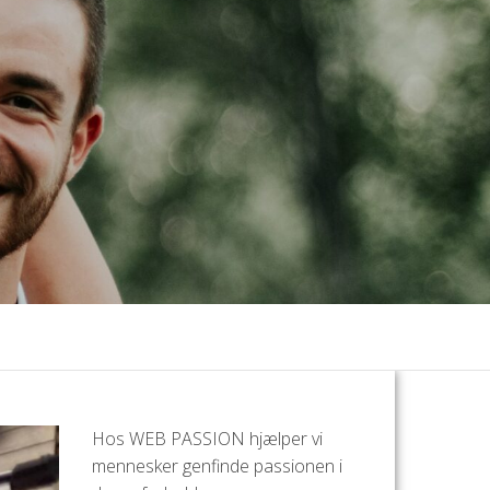
Hos WEB PASSION hjælper vi
mennesker genfinde passionen i