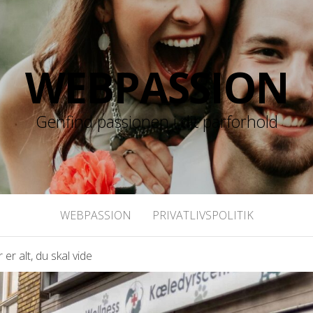
WEBPASSION
Genfind passionen i dit parforhold
WEBPASSION
PRIVATLIVSPOLITIK
er alt, du skal vide