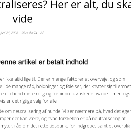
aliseres? Her er alt, du sk
vide
juni 24, 2026
Slået fra
Af
r ikke altid lige til. Der er mange faktorer at overveje, og som
i de mange råd, holdninger og følelser, der knytter sig til emnet
øre din hund mere rolig og forhindre uønskede hvalpe – men ogs
 er det rigtige valg for alle.
vide om neutralisering af hunde. Vi ser nærmere på, hvad det egentl
lemper der kan være, og hvad forskellen er på neutralisering af
yter, råd om det rette tidspunkt for indgrebet samt et overblik