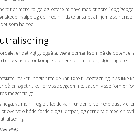
relt er mere rolige og lettere at have med at gøre i dagligdage
 uønskede hvalpe og dermed mindske antallet af hjemløse hunde, 
ndet som helhed.
utralisering
ordele, er det vigtigt også at være opmærksom på de potentiell
id en vis risiko for komplikationer som infektion, blødning eller
ifte, hvilket i nogle tilfælde kan føre til vægtøgning, hvis ikke 
r på en øget risiko for visse sygdomme, såsom visse former for
es meget tidligt.
egativt, men i nogle tilfælde kan hunden blive mere passiv elle
gt at overveje både fordele og ulemper, og gerne tale med en dyr
tralisering.
.