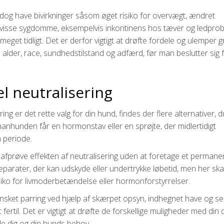
og have bivirkninger såsom øget risiko for overvægt, ændret
or visse sygdomme, eksempelvis inkontinens hos tæver og ledpro
eget tidligt. Det er derfor vigtigt at drøfte fordele og ulemper g
lder, race, sundhedstilstand og adfærd, før man beslutter sig 
el neutralisering
ering er det rette valg for din hund, findes der flere alternativer, 
hanhunden får en hormonstav eller en sprøjte, der midlertidigt
n periode.
 afprøve effekten af neutralisering uden at foretage et permane
æparater, der kan udskyde eller undertrykke løbetid, men her sk
ko for livmoderbetændelse eller hormonforstyrrelser.
sket parring ved hjælp af skærpet opsyn, indhegnet have og sel
fertil. Det er vigtigt at drøfte de forskellige muligheder med din 
åde dig og din hunds behov.