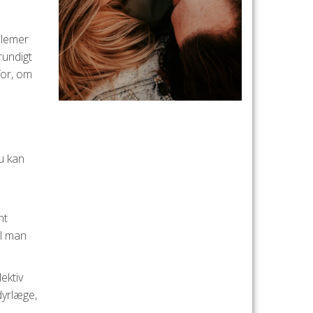
blemer
rundigt
for, om
du kan
nt
al man
ektiv
dyrlæge,