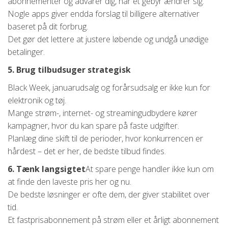
abonnementer og advarer dig, når et gebyr ændrer sig.
Nogle apps giver endda forslag til billigere alternativer
baseret på dit forbrug.
Det gør det lettere at justere løbende og undgå unødige
betalinger.
5. Brug tilbudsuger strategisk
Black Week, januarudsalg og forårsudsalg er ikke kun for
elektronik og tøj.
Mange strøm-, internet- og streamingudbydere kører
kampagner, hvor du kan spare på faste udgifter.
Planlæg dine skift til de perioder, hvor konkurrencen er
hårdest – det er her, de bedste tilbud findes.
6. Tænk langsigtet
At spare penge handler ikke kun om
at finde den laveste pris her og nu.
De bedste løsninger er ofte dem, der giver stabilitet over
tid.
Et fastprisabonnement på strøm eller et årligt abonnement