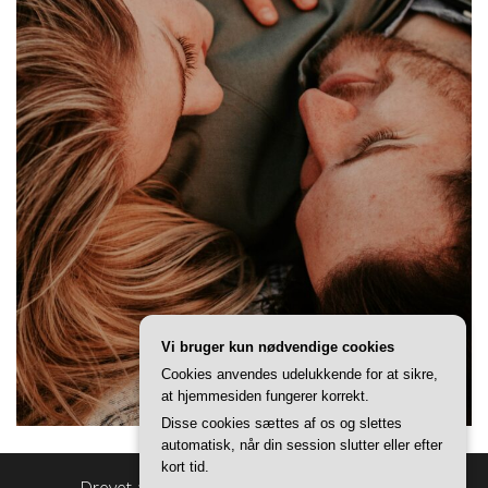
Vi bruger kun nødvendige cookies
Cookies anvendes udelukkende for at sikre,
at hjemmesiden fungerer korrekt.
Disse cookies sættes af os og slettes
automatisk, når din session slutter eller efter
kort tid.
Drevet af
WordPress
|
Tema:
Master Blog