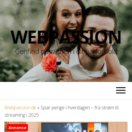
WEBPASSION
Genfind passionen i dit parforhold
Webpassion.dk
»
Spar penge i hverdagen – fra strøm til
streaming i 2025
Annonce