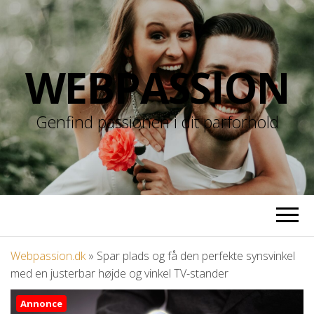
WEBPASSION
Genfind passionen i dit parforhold
Webpassion.dk
»
Spar plads og få den perfekte synsvinkel
med en justerbar højde og vinkel TV-stander
Annonce