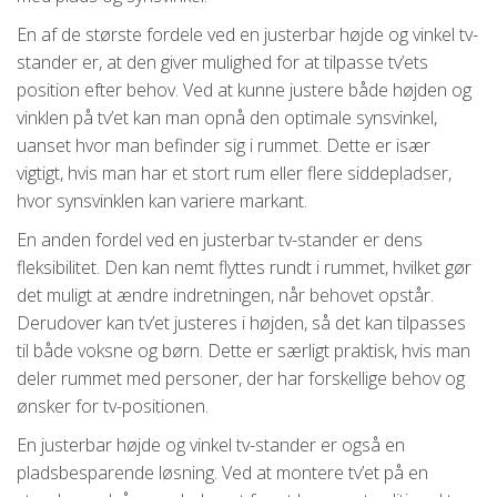
En af de største fordele ved en justerbar højde og vinkel tv-
stander er, at den giver mulighed for at tilpasse tv’ets
position efter behov. Ved at kunne justere både højden og
vinklen på tv’et kan man opnå den optimale synsvinkel,
uanset hvor man befinder sig i rummet. Dette er især
vigtigt, hvis man har et stort rum eller flere siddepladser,
hvor synsvinklen kan variere markant.
En anden fordel ved en justerbar tv-stander er dens
fleksibilitet. Den kan nemt flyttes rundt i rummet, hvilket gør
det muligt at ændre indretningen, når behovet opstår.
Derudover kan tv’et justeres i højden, så det kan tilpasses
til både voksne og børn. Dette er særligt praktisk, hvis man
deler rummet med personer, der har forskellige behov og
ønsker for tv-positionen.
En justerbar højde og vinkel tv-stander er også en
pladsbesparende løsning. Ved at montere tv’et på en