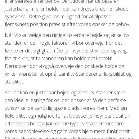
eller sænkes efter behov. Derudover har de også en
justerbar arm eller holder, der kan drejes til den ønskede
synsvinkel. Dette giver os mulighed for at tilpasse
fjernsynets position præcist efter vores ønsker og behov.
Når vi skal vælge den rigtige justerbare højde og vinkel tv-
stander, er der nogle faktorer, vi bør overveje. For det
første er det vigtigt at måle fjernsynets størrelse og vægt
for at sikre, at tv-standeren kan holde det korrekt.
Derudover bør vi også overveje den ønskede højde og
vinkel, vi ønsker at opnå, samt tv-standerens fleksibilitet og
stabilitet.
Alt i alt kan en justerbar højde og vinkel tv-stander være
den ideelle løsning for os, der ønsker at få den perfekte
synsvinkel og samtidig spare plads i vores hjem. Med sin
fleksibilitet og mulighed for at tilpasse fjernsynets position
efter vores behov, kan denne type tv-stander forbedre
vores seeroplevelse og gøre vores hjem mere funktionelt.
Så hvis du ønsker at optimere dit fjernsynsopstilling, bør du