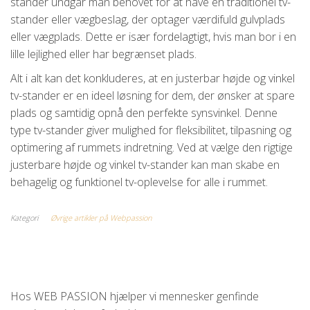
stander undgår man behovet for at have en traditionel tv-
stander eller vægbeslag, der optager værdifuld gulvplads
eller vægplads. Dette er især fordelagtigt, hvis man bor i en
lille lejlighed eller har begrænset plads.
Alt i alt kan det konkluderes, at en justerbar højde og vinkel
tv-stander er en ideel løsning for dem, der ønsker at spare
plads og samtidig opnå den perfekte synsvinkel. Denne
type tv-stander giver mulighed for fleksibilitet, tilpasning og
optimering af rummets indretning. Ved at vælge den rigtige
justerbare højde og vinkel tv-stander kan man skabe en
behagelig og funktionel tv-oplevelse for alle i rummet.
Kategori
Øvrige artikler på Webpassion
Hos WEB PASSION hjælper vi mennesker genfinde