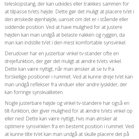
teleskopstang, der kan udvides eller trækkes sammen for
at tilpasse tv’ets højde. Dette gør det muligt at placere tv’et i
den ønskede øjenhøjde, uanset om det er i stående eller
siddende position. Ved at have mulighed for at justere
højden kan man undgå at belaste nakken og ryggen, da
man kan indstille tv’et i den mest komfortable synsvinkel.
Derudover har en justerbar vinkel tv-stander ofte en
drejefunktion, der gør det muligt at ændre tv’ets vinkel.
Dette kan være nyttigt, når man ønsker at se tv fra
forskellige positioner i rummet. Ved at kunne dreje tv’et kan
man undgå reflekser fra vinduer eller andre lyskilder, der
kan forringe synskvaliteten.
Nogle justerbare højde og vinkel tv-standere har også en
tilt-funktion, der giver mulighed for at ændre tv’ets vinkel op
eller ned. Dette kan være nyttigt, hvis man ønsker at
optimere synsvinklen fra en bestemt position i rummet. Ved
at kunne tilte tv’et kan man undgå at skulle placere det på