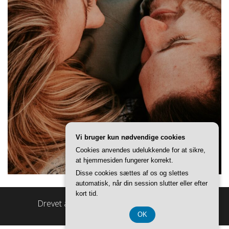
Vi bruger kun nødvendige cookies
Cookies anvendes udelukkende for at sikre,
at hjemmesiden fungerer korrekt.
Disse cookies sættes af os og slettes
automatisk, når din session slutter eller efter
kort tid.
Drevet af
WordPress
|
Tema:
Master Blog
OK