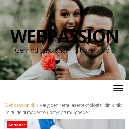
WEBPASSION
Genfind passionen i dit parforhold
Webpassion.dk
»
Vælg den rette laserteknologi til din klinik:
En guide til moderne udstyr og muligheder
Annonce