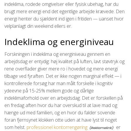
indeklima, rodede omgivelser eller fysisk ubehag, har du
brugt mere energi end det egentlige arbejde krævede. Den
energi henter du sjældent ind igen i fritiden — uanset hvor
velplanlagt din weekend ellers er.
Indeklima og energiniveau
Forskningen i indeklima og energiniveau gennem en
arbejdsdag er entydig: høj kvalitet på luften, lavt støvtryk og
rene overflader giver mere ro i hovedet og mere energi
tilbage ved fyraften. Det er ikke nogen marginal effekt — i
kontrollerede forsøg har man målt forskelle i kognitiv
ydeevne på 15-25% mellem gode og dårlige
indeklimaforhold over en arbejdsdag. Det er forskellen på
en fredag aften hvor du har overskud til at lave mad og
hænge ud med familien, og en hvor du falder sovende
foran fjernsynet klokken otte uden at have lyst til noget
som helst.
professionel kontorrengøring
er