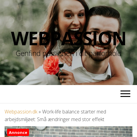
WEBPASSION
Genfind passionen i dit parforhold
Webpassion.dk
»
Work-life balance starter med
arbejdsmiljøet: Små ændringer med stor effekt
Annonce